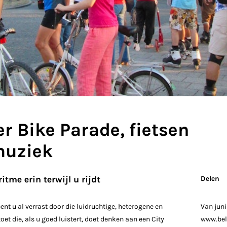
er Bike Parade, fietsen
muziek
itme erin terwijl u rijdt
Delen
nt u al verrast door die luidruchtige, heterogene en
Van juni
toet die, als u goed luistert, doet denken aan een City
www.bel