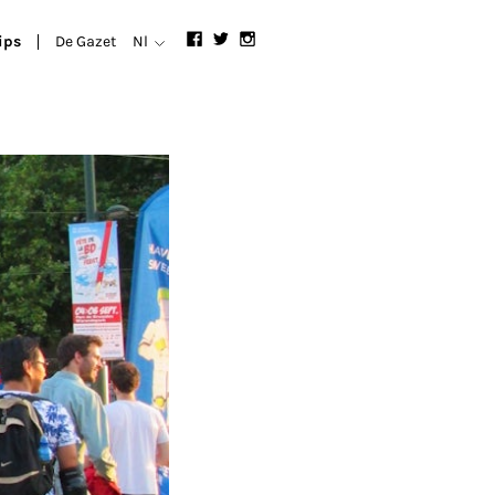
ips
De Gazet
Nl