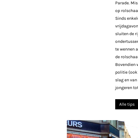
Parade. Mis
op rolschaa
Sinds enkel
vrijdagavon
sluiten de r
ondertussen
te wennen aa
de rolschaa
Bovendien w
politie (ook
slag en van 
jongeren tot
Alle tips