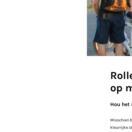
Roll
op 
Hou het r
Misschien be
kleurrijke s