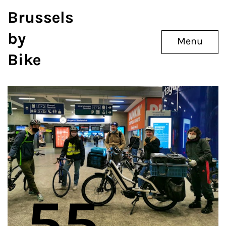
Brussels
by
Menu
Bike
55