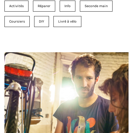
Activités
Réparer
Info
Seconde main
Coursiers
DIY
Livré à vélo