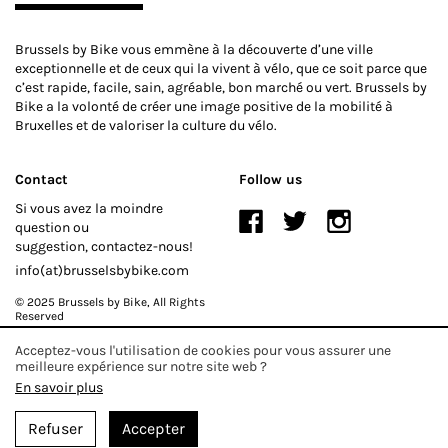
Brussels by Bike vous emmène à la découverte d’une ville
exceptionnelle et de ceux qui la vivent à vélo, que ce soit parce que
c’est rapide, facile, sain, agréable, bon marché ou vert. Brussels by
Bike a la volonté de créer une image positive de la mobilité à
Bruxelles et de valoriser la culture du vélo.
Contact
Follow us
Si vous avez la moindre
question ou
suggestion, contactez-nous!
info(at)brusselsbybike.com
© 2025 Brussels by Bike
, All Rights
Reserved
Acceptez-vous l'utilisation de cookies pour vous assurer une
Crédits
meilleure expérience sur notre site web ?
En savoir plus
Brussels by bike est un projet réalisé par Fabe asbl
Avec le soutien de la Région de Bruxelles-Capitale
Refuser
Accepter
Web Design et développement par
Everything is Fun