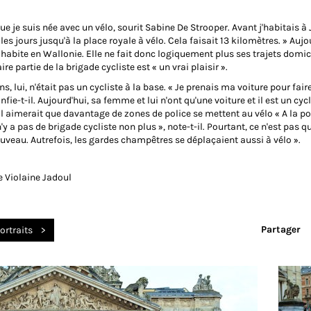
ue je suis née avec un vélo, sourit Sabine De Strooper. Avant j'habitais à 
s les jours jusqu'à la place royale à vélo. Cela faisait 13 kilomètres. » Aujo
 habite en Wallonie. Elle ne fait donc logiquement plus ses trajets domic
ire partie de la brigade cycliste est « un vrai plaisir ».
s, lui, n'était pas un cycliste à la base. « Je prenais ma voiture pour fair
nfie-t-il. Aujourd'hui, sa femme et lui n'ont qu'une voiture et il est un cycl
l aimerait que davantage de zones de police se mettent au vélo « A la po
 n'y a pas de brigade cycliste non plus », note-t-il. Pourtant, ce n'est pas 
uveau. Autrefois, les gardes champêtres se déplaçaient aussi à vélo ».
e Violaine Jadoul
Partager
ortraits