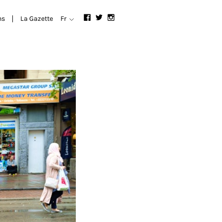
ns
La Gazette
Fr