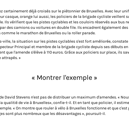
z certainement déjà croisés sur le piétonnier de Bruxelles. Avec leur un
eur casque, orange lui aussi, les policiers de la brigade cycliste veillent s
le. Ils vérifient que les pistes cyclables et les couloirs réservés aux bus 
ar des camions ou voitures en double file. Ils encadrent également des
comme le marathon de Bruxelles ou la roller parade.
s-ville, la situation sur les pistes cyclables s'est fort améliorée, constat
specteur Principal et membre de la brigade cycliste depuis ses débuts en
ent que l'amende s'élève à 110 euros. Grâce aux policiers sur place, ils sav
 attrapés. »
« Montrer l'exemple »
 de David Stevens n'est pas de distribuer un maximum d'amendes. « Nou
 qualitié de vie à Bruxelles», confie-t-il. Et en tant que policier, il estime
emple. « On montre que rouler à vélo à Bruxelles fonctionne et que c'est 
es sont plus nombreux que les désavantages », poursuit-il.