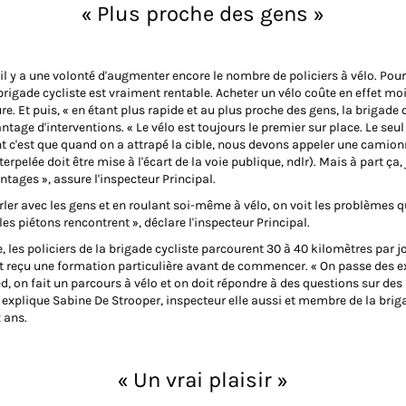
« Plus proche des gens »
'il y a une volonté d'augmenter encore le nombre de policiers à vélo. Pou
brigade cycliste est vraiment rentable. Acheter un vélo coûte en effet mo
re. Et puis, « en étant plus rapide et au plus proche des gens, la brigade 
tage d'interventions. « Le vélo est toujours le premier sur place. Le seul
t c'est que quand on a attrapé la cible, nous devons appeler une camionn
erpelée doit être mise à l'écart de la voie publique, ndlr). Mais à part ça, 
tages », assure l'inspecteur Principal.
rler avec les gens et en roulant soi-même à vélo, on voit les problèmes q
 les piétons rencontrent », déclare l'inspecteur Principal.
les policiers de la brigade cycliste parcourent 30 à 40 kilomètres par jo
nt reçu une formation particulière avant de commencer. « On passe des
d, on fait un parcours à vélo et on doit répondre à des questions sur des
 explique Sabine De Strooper, inspecteur elle aussi et membre de la brig
 ans.
« Un vrai plaisir »