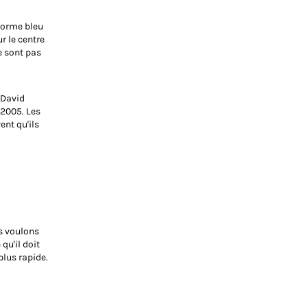
iforme bleu
ur le centre
ne sont pas
e David
 2005. Les
ent qu'ils
s voulons
 qu'il doit
plus rapide.