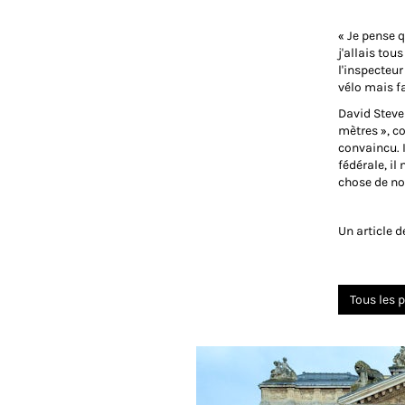
« Je pense q
j'allais tou
l'inspecteur
vélo mais fa
David Steven
mètres », co
convaincu. I
fédérale, il
chose de no
Un article d
Tous les p