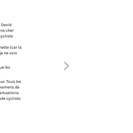
r David
ins cher
cycliste
ette (car la
je ne vois
ue les
ur. Tous les
 examens de
 situations
ade cycliste