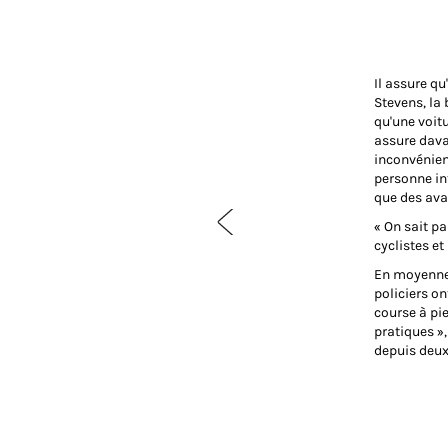
Il assure qu
Stevens, la 
qu'une voitu
assure davan
inconvénien
personne int
que des avan
« On sait pa
cyclistes et
En moyenne, 
policiers o
course à pie
pratiques »,
depuis deux