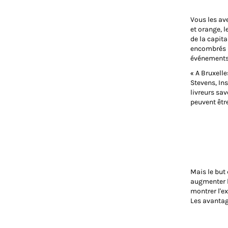
Vous les ave
et orange, l
de la capita
encombrés p
événements 
« A Bruxelle
Stevens, In
livreurs sav
peuvent être
Mais le but
augmenter la
montrer l'ex
Les avantag