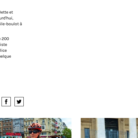
Jette et
urd'hui,
ile-boulot à
e 200
iste
lice
quelque