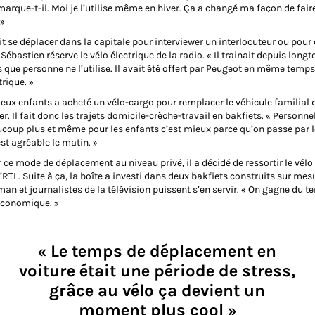
marque-t-il. Moi je l’utilise même en hiver. Ça a changé ma façon de fair
 »
it se déplacer dans la capitale pour interviewer un interlocuteur ou pour 
ébastien réserve le vélo électrique de la radio. « Il trainait depuis lon
que personne ne l’utilise. Il avait été offert par Peugeot en même temps
trique. »
deux enfants a acheté un vélo-cargo pour remplacer le véhicule familial 
ier. Il fait donc les trajets domicile-crèche-travail en bakfiets. « Personne
ucoup plus et même pour les enfants c’est mieux parce qu’on passe par l
st agréable le matin. »
ce mode de déplacement au niveau privé, il a décidé de ressortir le vélo
RTL. Suite à ça, la boîte a investi dans deux bakfiets construits sur mes
n et journalistes de la télévision puissent s’en servir. « On gagne du te
économique. »
« Le temps de déplacement en
voiture était une période de stress,
grâce au vélo ça devient un
moment plus cool »