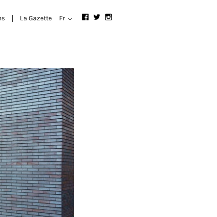
ns
La Gazette
Fr