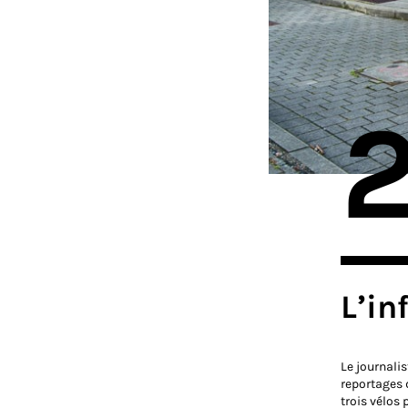
L’in
Le journali
reportages 
trois vélos 