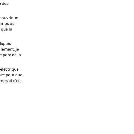
e des
couvrir un
gtemps au
 que la
depuis
llement, je
e parc de la
 électrique
ure pour que
mps et c’est