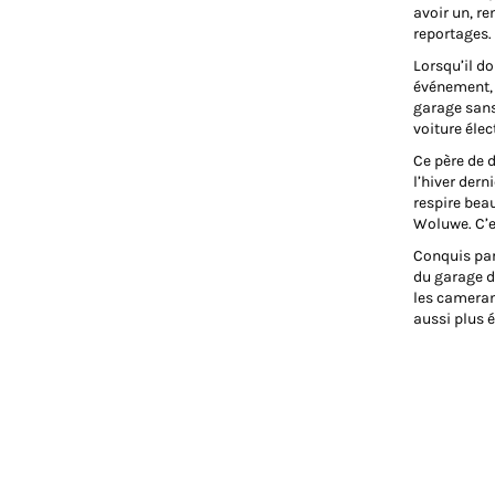
avoir un, re
reportages.
Lorsqu’il do
événement, S
garage sans 
voiture élec
Ce père de 
l’hiver dern
respire bea
Woluwe. C’e
Conquis par 
du garage d’
les camerama
aussi plus 