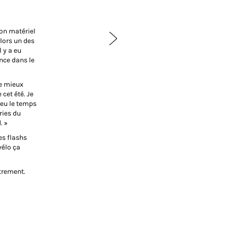
Son matériel
alors un des
 y a eu
ance dans le
de mieux
 cet été. Je
 eu le temps
ries du
. »
es flashs
vélo ça
trement.