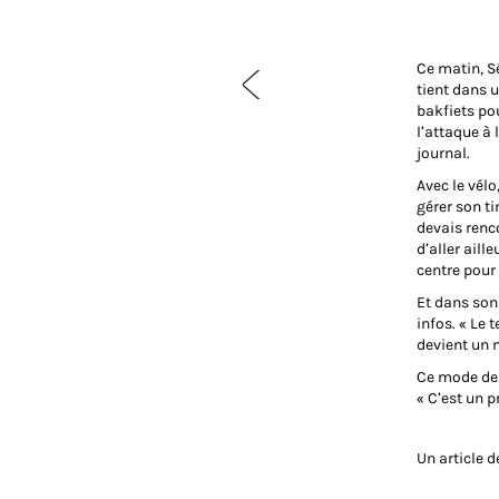
Ce matin, S
tient dans u
bakfiets pou
l’attaque à 
journal.
Avec le vélo
gérer son ti
devais renco
d’aller aill
centre pour 
Et dans son
infos. « Le 
devient un 
Ce mode de 
« C’est un 
Un article d