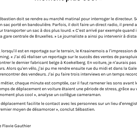
ébastien doit se rendre au marché matinal pour interroger le directeur. 
n sac porté en bandoulière. Parfois, il doit faire un direct radio, il prend 
r transporter un sac à dos plus lourd. « C’est arrivé par exemple quand il
la gare centrale de Bruxelles. » Le journaliste a ainsi pu intervenir à dist
, lorsqu’il est en reportage sur le terrain, le Kraainemois a l’impression 
ming. « J’ai dû réaliser un reportage sur le succès des ventes de parapluie
ntrer le dernier fabricant belge à Koekelberg. En voiture, je n’aurais pas
eurs. Alors qu’en vélo, j’ai pu me rendre ensuite rue du midi et dans la Gale
rencontrer des vendeurs. J’ai pu faire trois interviews en un temps record
 métier, chaque minute est comptée, car il faut ramener les sons avant l
temps de déplacement en voiture étaient une période de stress, grâce au 
moment plus cool », analyse un collègue cameraman.
déplacement facilite le contact avec les personnes sur un lieu d’enregis
premier moyen de désamorcer », conclut Sébastien.
e Flavie Gauthier