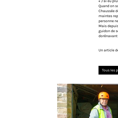
« J’ai eu pl
Quand on sor
Chaussée de 
maintes rep
personne ne 
Mais depuis
guidon de s
dorénavant 
Un article 
Tous les p