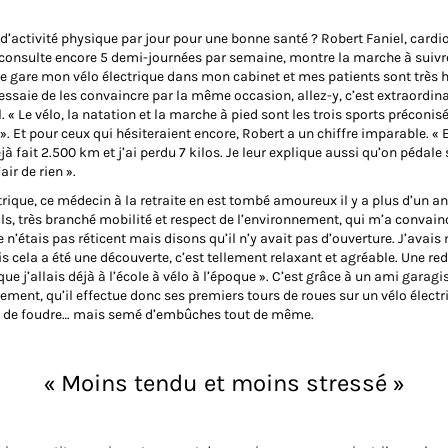
d’activité physique par jour pour une bonne santé ? Robert Faniel, cardi
i consulte encore 5 demi-journées par semaine, montre la marche à suivr
 Je gare mon vélo électrique dans mon cabinet et mes patients sont très 
’essaie de les convaincre par la même occasion, allez-y, c’est extraordina
l. « Le vélo, la natation et la marche à pied sont les trois sports préconisé
». Et pour ceux qui hésiteraient encore, Robert a un chiffre imparable. « 
éjà fait 2.500 km et j’ai perdu 7 kilos. Je leur explique aussi qu’on pédale
’air de rien ».
trique, ce médecin à la retraite en est tombé amoureux il y a plus d’un an
ils, très branché mobilité et respect de l’environnement, qui m’a convain
e n’étais pas réticent mais disons qu’il n’y avait pas d’ouverture. J’avais
is cela a été une découverte, c’est tellement relaxant et agréable. Une re
que j’allais déjà à l’école à vélo à l’époque ». C’est grâce à un ami garagi
ement, qu’il effectue donc ses premiers tours de roues sur un vélo électr
p de foudre… mais semé d’embûches tout de même.
« Moins tendu et moins stressé »