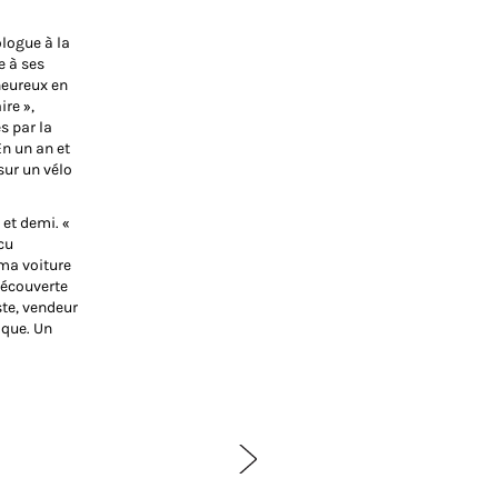
ologue à la
e à ses
heureux en
ire »,
s par la
En un an et
 sur un vélo
 et demi. «
cu
 ma voiture
découverte
ste, vendeur
ique. Un