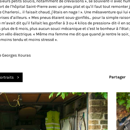
usieurs petits soucis, notamment de crevaisons », se souvient-il avec hu
t de l’hôpital Saint-Pierre avec un pneu plat et qu’il faut tout remonter 
Charleroi… il faisait chaud, j’étais en nage ! ». Une mésaventure qui lui e
rises d’ailleurs. « Mes pneus étaient sous-gonflés… pour la simple raiso
m’avait dit qu’il fallait les gonfler à 3 ou 4 kilos de pression» dit-il en s
 plus de 6 mois, plus aucun souci mécanique et c’est le bonheur à l’état
on vélo électrique. « Même ma femme me dit que quand je rentre le soir, 
moins tendu et moins stressé ».
de Georges Xouras
Partager
ortraits