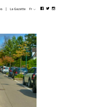
ns
La Gazette
Fr