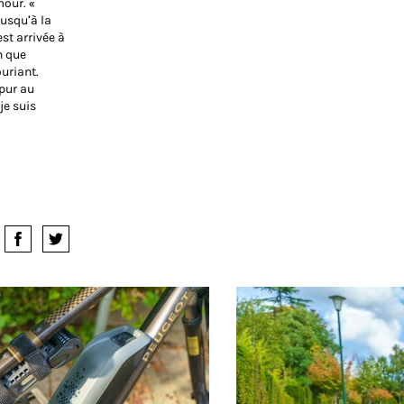
mour. «
jusqu’à la
st arrivée à
n que
ouriant.
 pur au
je suis