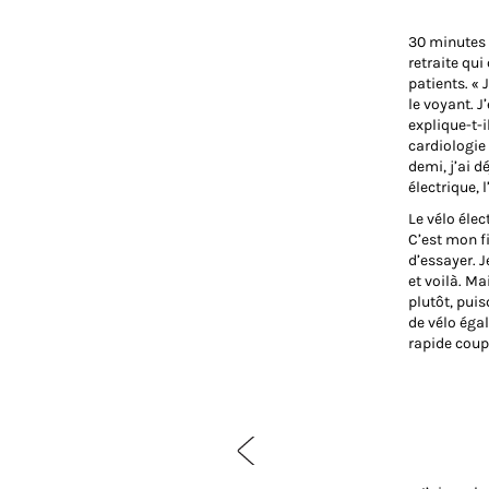
30 minutes 
retraite qu
patients. «
le voyant. J
explique-t-i
cardiologie 
demi, j’ai d
électrique, l
Le vélo élec
C’est mon f
d’essayer. J
et voilà. Ma
plutôt, puis
de vélo égal
rapide cou