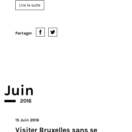
présente leur entreprise
Michel est un juriste spécialisé en droit de l'entreprise.
Il a travaillé pour plusieurs grandes boîtes avant d'un
jour poser sa mallette et de s'engager pour un projet
qui lui tient particulièrement à cœur : le vélo. Il ne s'est
pas lancé tête baissée dans ce milieu qui le passionne,
i...
Lire la suite
Partager