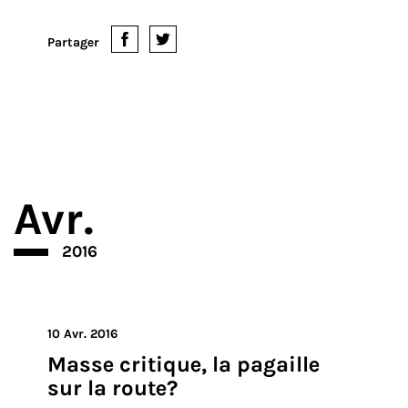
David et Niels sont plombiers-chauffagistes depuis
plus de 10 ans. Ils ont récemment lancé leur propre
entreprise : Dali Technic. Ils possèdent pour cela deux
camionnettes, indispensables pour le transport de
matériel lourd comme les chaudières. Rien de bien
original jusque-là. Toutefois, un nouv...
Lire la suite
Partager
Avr.