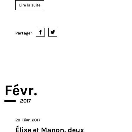
bruxelloises au bras de travailleurs en route pour leur
journée. Il y a quelques années encore, ils faisaient
figure d'originaux, mais aujourd'hui, ils sont partout.
Le vélo pliable a décidément conquis la ville.
L'engoueme...
Lire la suite
Partager
Févr.