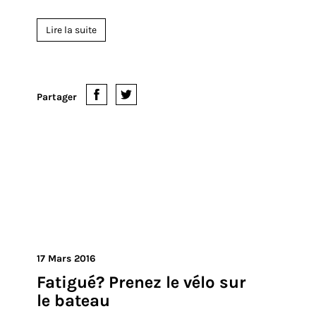
Le vol de vélo: les faux-pas
les plus fréquents
Le vol de vélo est fréquent, mais ce n'est certainement
pas une raison pour ne pas rouler à vélo. Avec quelques
précautions, vous rendrez déjà la tâche bien plus
difficile aux voleurs. Un homme averti en vaut deux,
voici donc les faux-pas à éviter: "Super, j'ai gagné un
cad...
Lire la suite
Partager